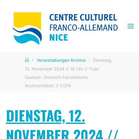
Skip
to
content
CENTRE
CULTUREL
FRANCO
ALLEMAND
Home
Veranstaltungen Archive
Dienstag,
12. November 2024 // 19 Uhr // Yvan
Gastaut: ‚Deutsch-französische
Archivschätze‘ // CCFA
DIENSTAG, 12.
NOVEMBER 2024 //