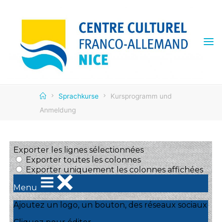
Skip
to
content
CENTRE
CULTUREL
FRANCO
ALLEMAND
Home
Sprachkurse
Kursprogramm und
Anmeldung