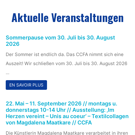
Exposition
'Coïncidences' de
Victor S. Brigola
Herzlich willkommen im
1
2
3
4
Deutsch-Französischen
Kulturzentrum
Wir freuen uns montags von 10-14:30 Uhr und
donnerstags von 10-14 Uhr über Ihren Besuch
.
Aktuelle Veranstaltungen