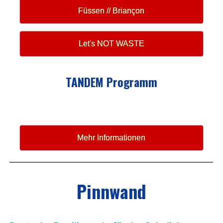
Deutschkurse
Info & Einschreibung
Austauschprogramme
Nürnberg // Nizza
Füssen // Briançon