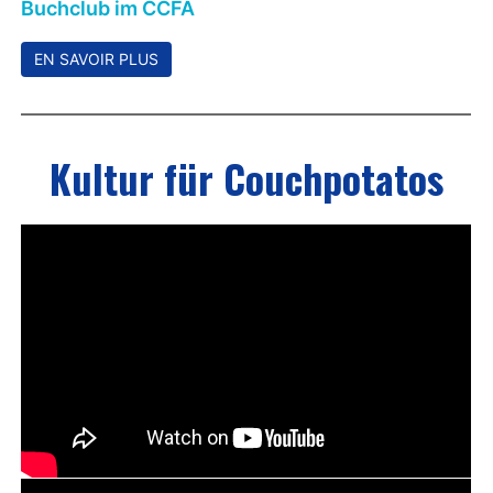
Mitgliedschaft 2026! Unterstützen Sie uns mit
17 Euro und werden oder bleiben Sie Mitglied
im CCFA
EN SAVOIR PLUS
NEU: Konversationskurs Französisch //
mittwochs (ab 18. Februar 2026) // Les ateliers
FL (3, rue Alfred Mortier, Nizza)
EN SAVOIR PLUS
AUSGEBUCHT (Warteliste)! Deutscher
Buchclub im CCFA
EN SAVOIR PLUS