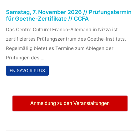
Symbol für ...
EN SAVOIR PLUS
Samstag, 12. September 2026 // 11 – 14 Uhr //
Tag der offenen Tür – ‚Auf in ein neues
Sprachkursjahr‘ // CCFA
Kennen Sie jemanden, der Lust hat, Deutsch zu lernen?
Die neuen Kurse beginnen im September. Anmeldungen
sind in Kürze unter https://ccfa-
nice.fr/.../renseignements-et-inscriptions/ möglich. Oder
...
EN SAVOIR PLUS
Samstag, 7. November 2026 // Prüfungstermin
für Goethe-Zertifikate // CCFA