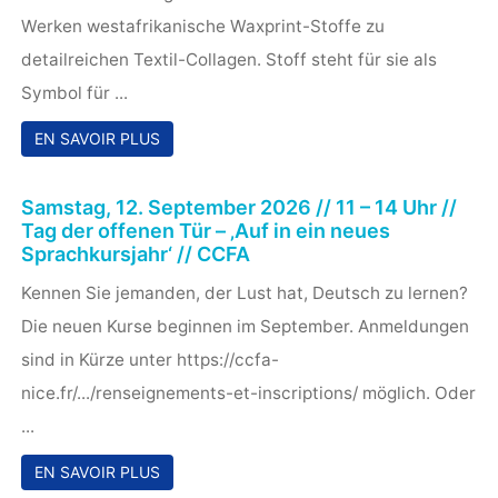
Sommerpause vom 30. Juli bis 30. August
2026
Der Sommer ist endlich da. Das CCFA nimmt sich eine
Auszeit! Wir schließen vom 30. Juli bis 30. August 2026
...
EN SAVOIR PLUS
22. Mai – 11. September 2026 // montags u.
donnerstags 10-14 Uhr // Ausstellung: ‚Im
Herzen vereint – Unis au coeur‘ – Textilcollagen
von Magdalena Maatkare // CCFA
Die Künstlerin Magdalena Maatkare verarbeitet in ihren
Werken westafrikanische Waxprint-Stoffe zu
detailreichen Textil-Collagen. Stoff steht für sie als