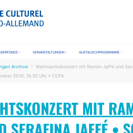
CENTRE
ULTUREL
FRANCO
LLEMAND
RGERFONDS
VERANSTALTUNGEN
AUSTAUSCHPROGRAMME
ungen Archive
Weihnachtskonzert mit Ramón Jaffé und Sera
ember 2019, 16.30 Uhr • CCFA
HTSKONZERT MIT RA
D SERAFINA JAFFÉ • 