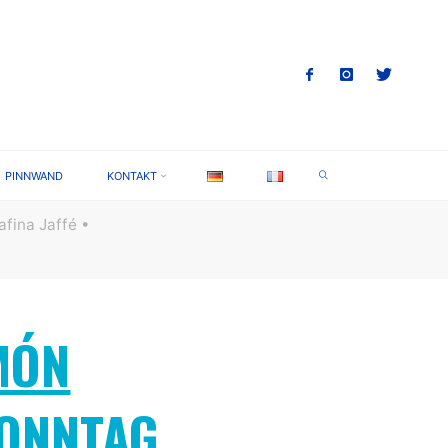
SEARCH
PINNWAND
KONTAKT
fina Jaffé •
MÓN
SONNTAG,