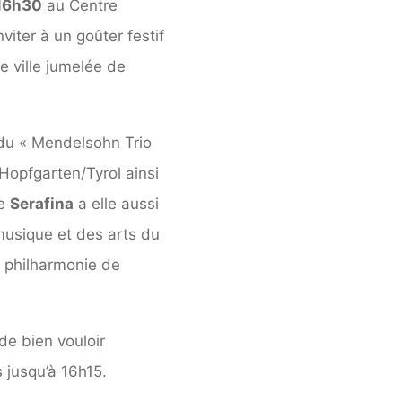
 16h30
au Centre
iter à un goûter festif
 ville jumelée de
 du « Mendelsohn Trio
 Hopfgarten/Tyrol ainsi
le
Serafina
a elle aussi
 musique et des arts du
e philharmonie de
e bien vouloir
 jusqu’à 16h15.