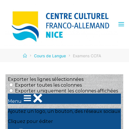
Skip
to
content
CENTRE
CULTUREL
FRANCO
ALLEMAND
Home
Cours de Langue
Examens CCFA