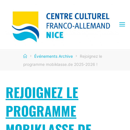
Skip
to
content
CENTRE
CULTUREL
FRANCO
ALLEMAND
Home
Événements Archive
Rejoignez le
programme mobiklasse.de 2025-2026 !
REJOIGNEZ LE
PROGRAMME
MOBIKLASSE.DE